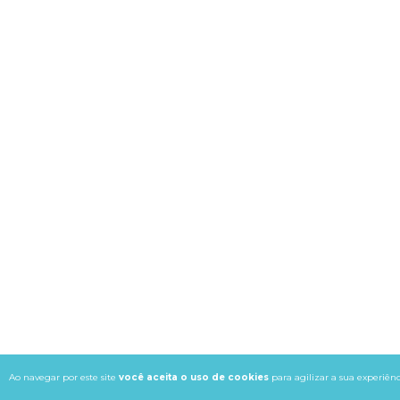
Ao navegar por este site
você aceita o uso de cookies
para agilizar a sua experiên