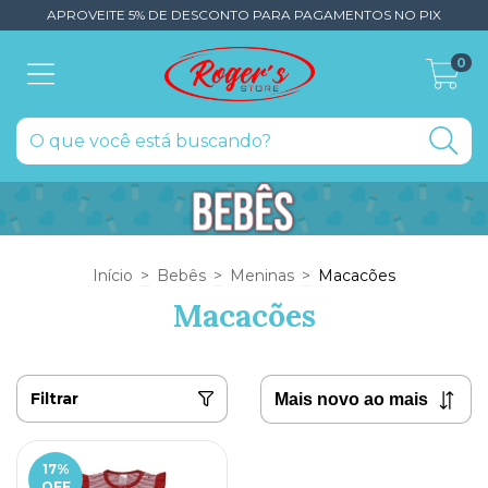
APROVEITE 5% DE DESCONTO PARA PAGAMENTOS NO PIX
0
Início
>
Bebês
>
Meninas
>
Macacões
Macacões
Filtrar
17
%
OFF