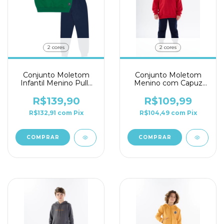
2 cores
2 cores
Conjunto Moletom
Conjunto Moletom
Infantil Menino Pulla
Menino com Capuz
Bulla Ref. 50373
Pulla Bulla Ref. 50272
R$139,90
R$109,99
R$132,91
com
Pix
R$104,49
com
Pix
COMPRAR
COMPRAR