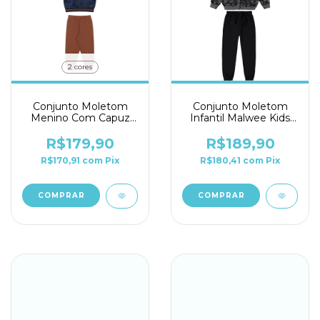
2 cores
Conjunto Moletom
Conjunto Moletom
Menino Com Capuz
Infantil Malwee Kids
Alakazoo 4/10 Ref.
Ref. 0116794
066534
R$179,90
R$189,90
R$170,91
com
Pix
R$180,41
com
Pix
COMPRAR
COMPRAR