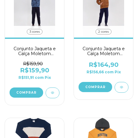
3 cores
2 cores
Conjunto Jaqueta e
Conjunto Jaqueta e
Calça Moletom
Calça Moletom
Menino Alakazoo Ref.
Menino Alakazoo Ref.
19146
19069
R$159,90
R$164,90
R$159,90
R$156,66
com
Pix
R$151,91
com
Pix
COMPRAR
COMPRAR