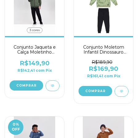
3 cores
Conjunto Jaqueta e
Conjunto Moletom
Calça Moletinho
Infantil Dinossauro
Menino Alakazoo
Alakazoo Ref. 019147
Ref.19148
R$149,90
R$189,90
R$169,90
R$142,41
com
Pix
R$161,41
com
Pix
COMPRAR
COMPRAR
0
%
OFF