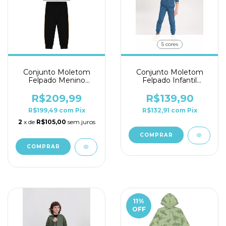
5 cores
Conjunto Moletom
Conjunto Moletom
Felpado Menino
Felpado Infantil
Alakazoo Ref. 65237
Alakazoo Ref. 00449
R$209,99
R$139,90
R$199,49
com
Pix
R$132,91
com
Pix
2
x de
R$105,00
sem juros
COMPRAR
COMPRAR
11
%
OFF