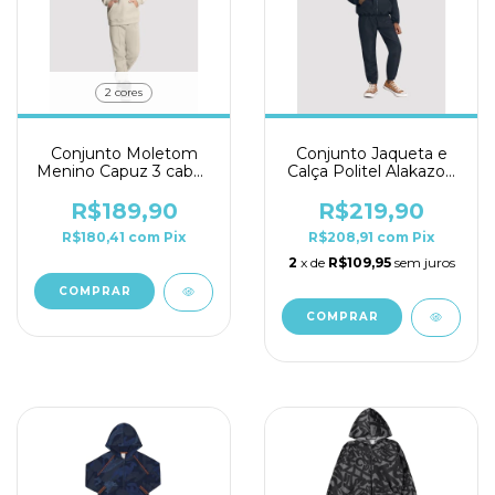
2 cores
Conjunto Moletom
Conjunto Jaqueta e
Menino Capuz 3 cabos
Calça Politel Alakazoo
Alakazoo Ref. 66559
4 ao 10 Ref. 66546
R$189,90
R$219,90
R$180,41
com
Pix
R$208,91
com
Pix
2
x de
R$109,95
sem juros
COMPRAR
COMPRAR