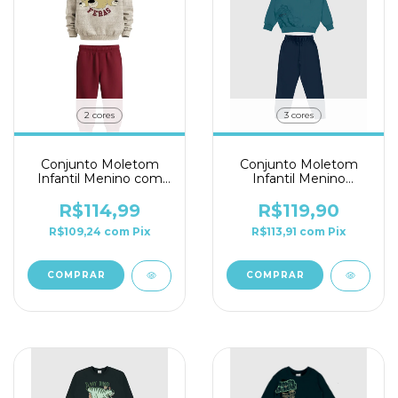
2 cores
3 cores
Conjunto Moletom
Conjunto Moletom
Infantil Menino com
Infantil Menino
Capuz Malwee Ref
Malwee Kids Ref.
136477
126475
R$114,99
R$119,90
R$109,24
com
Pix
R$113,91
com
Pix
COMPRAR
COMPRAR