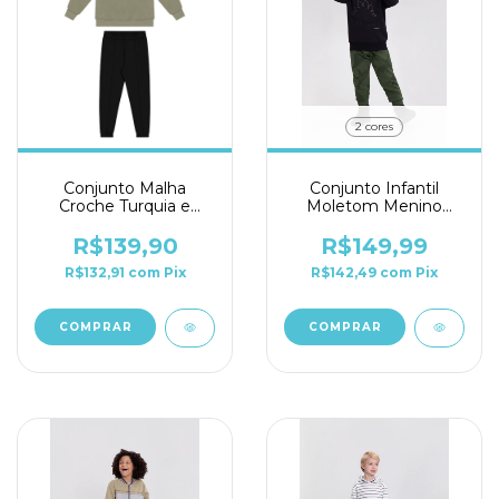
2 cores
Conjunto Malha
Conjunto Infantil
Croche Turquia e
Moletom Menino
Moletom Alakazoo
Alakazoo Ref. 65246
Ref. 65250
R$139,90
R$149,99
R$132,91
com
Pix
R$142,49
com
Pix
COMPRAR
COMPRAR