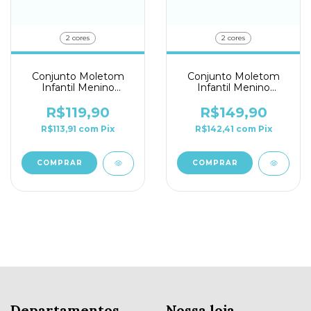
2 cores
2 cores
Conjunto Moletom
Conjunto Moletom
Infantil Menino
Infantil Menino
Malwee Kids 4/8 Ref.
Malwee 4/8 Ref.
116776
0116675
R$119,90
R$149,90
R$113,91
com
Pix
R$142,41
com
Pix
COMPRAR
COMPRAR
Departamentos
Nossa loja