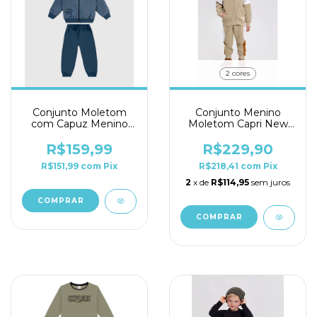
2 cores
Conjunto Moletom
Conjunto Menino
com Capuz Menino
Moletom Capri New
Malwee Ref. 0126279
Wave Alakazoo Ref
65253
R$159,99
R$229,90
R$151,99
com
Pix
R$218,41
com
Pix
2
x de
R$114,95
sem juros
COMPRAR
COMPRAR