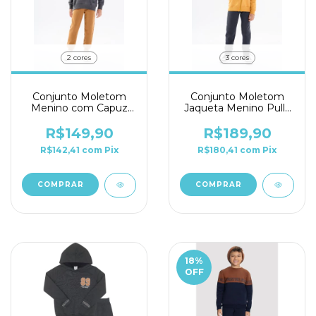
2 cores
3 cores
Conjunto Moletom
Conjunto Moletom
Menino com Capuz
Jaqueta Menino Pulla
Pulla Bulla Ref. 50377
Bulla Ref. 50380
R$149,90
R$189,90
R$142,41
com
Pix
R$180,41
com
Pix
COMPRAR
COMPRAR
18
%
OFF