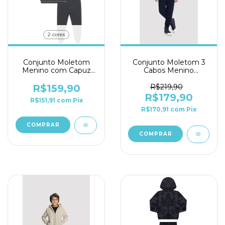
2 cores
Conjunto Moletom
Conjunto Moletom 3
Menino com Capuz
Cabos Menino
Pulla Bulla Ref. 50376
Alakazoo Ref. 66553
R$159,90
R$219,90
R$179,90
R$151,91
com
Pix
R$170,91
com
Pix
COMPRAR
COMPRAR